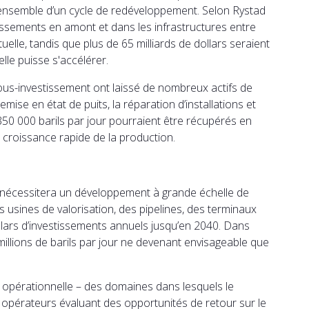
 l’ensemble d’un cycle de redéveloppement. Selon Rystad
stissements en amont et dans les infrastructures entre
elle, tandis que plus de 65 milliards de dollars seraient
lle puisse s'accélérer.
us-investissement ont laissé de nombreux actifs de
emise en état de puits, la réparation d’installations et
 350 000 barils par jour pourraient être récupérés en
e croissance rapide de la production.
ue nécessitera un développement à grande échelle de
 usines de valorisation, des pipelines, des terminaux
ollars d’investissements annuels jusqu’en 2040. Dans
 millions de barils par jour ne devenant envisageable que
 opérationnelle – des domaines dans lesquels le
ns opérateurs évaluant des opportunités de retour sur le