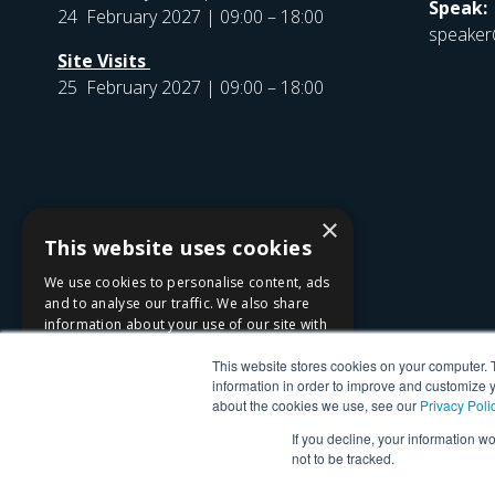
Speak:
24 February 2027 | 09:00 – 18:00
speaker
Site Visits
25 February 2027 | 09:00 – 18:00
×
This website uses cookies
We use cookies to personalise content, ads
and to analyse our traffic. We also share
information about your use of our site with
our advertising and analytics partners who
This website stores cookies on your computer. 
may combine it with other information that
information in order to improve and customize y
you’ve provided to them or that they’ve
about the cookies we use, see our
Privacy Poli
collected from your use of their services.
Privacy Policy
If you decline, your information w
not to be tracked.
ACCEPT ALL
DECLINE ALL