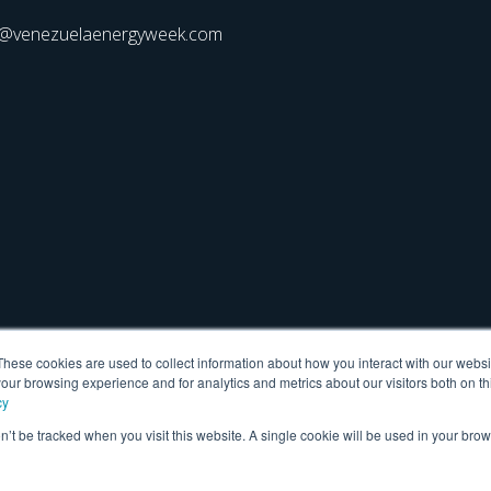
@venezuelaenergyweek.com
These cookies are used to collect information about how you interact with our webs
our browsing experience and for analytics and metrics about our visitors both on th
cy
on’t be tracked when you visit this website. A single cookie will be used in your b