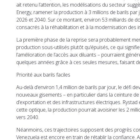
ait retenu l’attention, les modélisations du secteur su
Energy, ramener la production à 3 millions de barils par 
2026 et 2040. Sur ce montant, environ 53 milliards de dol
consacrés à la réhabilitation et à la modernisation des 
La première phase de la reprise sera probablement men
production sous-utilisés plutôt qu’épuisés, ce qui signifie
l’amélioration de l’accès aux diluants – pourraient géné
quelques années grâce à ces seules mesures, faisant de l
Priorité aux barils faciles
Au-delà d’environ 1,4 million de barils par jour, le dé
nouveaux gisements – en particulier dans la ceinture de
d’exportation et des infrastructures électriques. Rystad
cette optique, la production pourrait avoisiner les 2 mil
vers 2040.
Néanmoins, ces trajectoires supposent des progrès cons
Venezuela est encore en train de rétablir la confiance. 