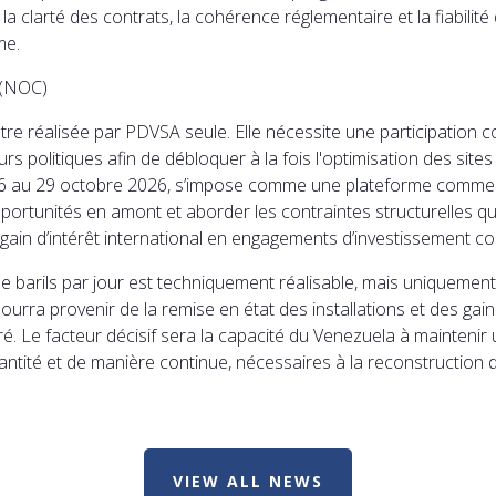
la clarté des contrats, la cohérence réglementaire et la fiabili
me.
e (NOC)
tre réalisée par PDVSA seule. Elle nécessite une participation 
eurs politiques afin de débloquer à la fois l'optimisation des sit
26 au 29 octobre 2026, s’impose comme une plateforme commerci
pportunités en amont et aborder les contraintes structurelles qu
gain d’intérêt international en engagements d’investissement co
e barils par jour est techniquement réalisable, mais uniquement
rra provenir de la remise en état des installations et des gains
. Le facteur décisif sera la capacité du Venezuela à maintenir u
ntité et de manière continue, nécessaires à la reconstruction d
VIEW ALL NEWS