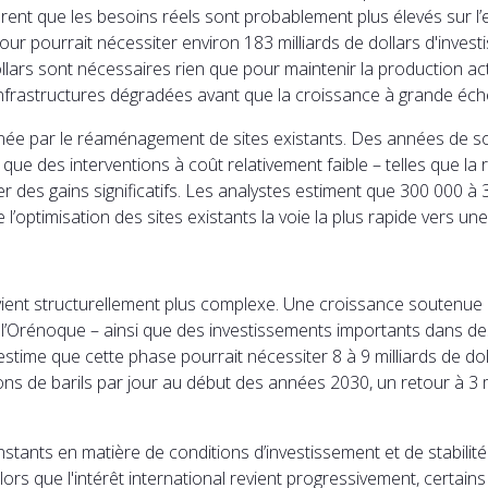
ggèrent que les besoins réels sont probablement plus élevés sur
jour pourrait nécessiter environ 183 milliards de dollars d'inve
lars sont nécessaires rien que pour maintenir la production actu
infrastructures dégradées avant que la croissance à grande éche
ée par le réaménagement de sites existants. Des années de so
 que des interventions à coût relativement faible – telles que la r
rer des gains significatifs. Les analystes estiment que 300 000 à
’optimisation des sites existants la voie la plus rapide vers un
fi devient structurellement plus complexe. Une croissance souten
 l’Orénoque – ainsi que des investissements importants dans des
 estime que cette phase pourrait nécessiter 8 à 9 milliards de d
lions de barils par jour au début des années 2030, un retour à 3
tants en matière de conditions d’investissement et de stabilité
Alors que l'intérêt international revient progressivement, certai