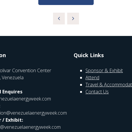
on
Quick Links
olivar Convention Center
Sponsor & Exhibit
, Venezuela
Attend
Travel & Accommodat
 Enquires
Contact Us
nezuelaenergyweek.com
:
ation@venezuelaenergyweek.com
 / Exhibit:
r@venezuelaenergyweek.com