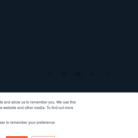
twitter
facebook
youtube
linkedin
instagram
ite and allow us to remember you. We use this
is website and other media. To find out more
rowser to remember your preference